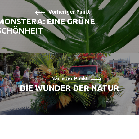
Vorheriger Punkt
MONSTERA: EINE GRÜNE
SCHÖNHEIT
Nächster Punkt
DIE WUNDER DER NATUR