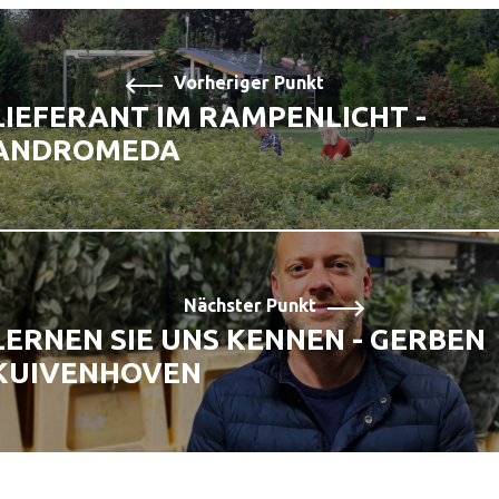
Vorheriger Punkt
LIEFERANT IM RAMPENLICHT -
ANDROMEDA
Nächster Punkt
LERNEN SIE UNS KENNEN - GERBEN
KUIVENHOVEN