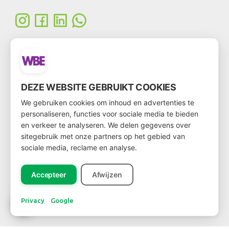
DEZE WEBSITE GEBRUIKT COOKIES
WERDEN SIE KUNDE
We gebruiken cookies om inhoud en advertenties te
personaliseren, functies voor sociale media te bieden
Möchten Sie Kunde werden?
en verkeer te analyseren. We delen gegevens over
Über
diesen Link
kommen Sie zum Kundenformular
sitegebruik met onze partners op het gebied van
sociale media, reclame en analyse.
Accepteer
Afwijzen
NEWSLETTER
Privacy
Google