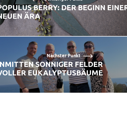
POPULUS BERRY: DER BEGINN EINE
NEUEN ÄRA
Nächster Punkt
INMITTEN SONNIGER FELDER
VOLLER EUKALYPTUSBÄUME