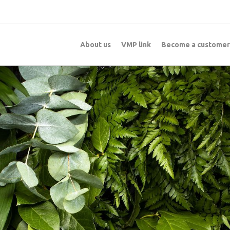
About us
VMP link
Become a customer