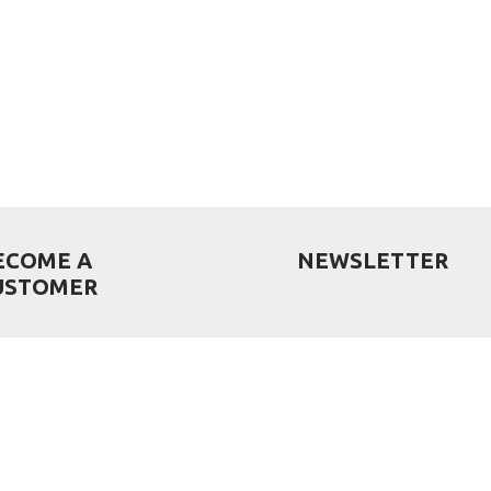
ECOME A
NEWSLETTER
USTOMER
you want to become a
tomer?
Registree
n go to the customer form
this link