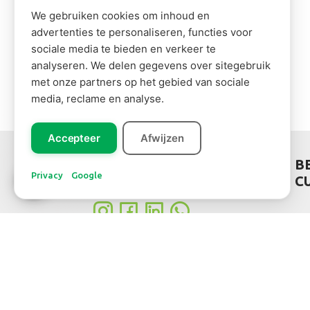
We gebruiken cookies om inhoud en
advertenties te personaliseren, functies voor
sociale media te bieden en verkeer te
analyseren. We delen gegevens over sitegebruik
met onze partners op het gebied van sociale
media, reclame en analyse.
Accepteer
Afwijzen
Leer ons
SOCIAL MEDIA
B
kennen!
Privacy
Google
C
Do 
cus
The
via