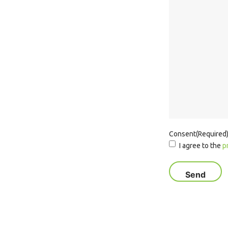
Consent
(Required
I agree to the
p