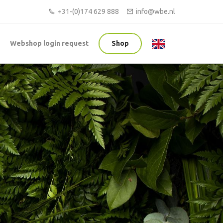
+31-(0)174 629 888
info@wbe.nl
Webshop login request
Shop