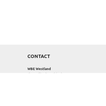
CONTACT
WBE Westland
FloraHolland - Naaldwijk
Middel Broekweg 29
r
2675 KB Honselersdijk
Str. 26 box 71
+31-(0) 174 62 98 88