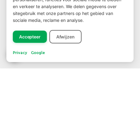
en verkeer te analyseren. We delen gegevens over
sitegebruik met onze partners op het gebied van
sociale media, reclame en analyse.
Registreer
Accepteer
Afwijzen
Privacy
Google
CONTACTAR
WBE Westland
FloraHolland - Naaldwijk
Middel Broekweg 29
2675 KB Honselersdijk
Str. 26 Box 71
+31-(0) 174 62 98 88