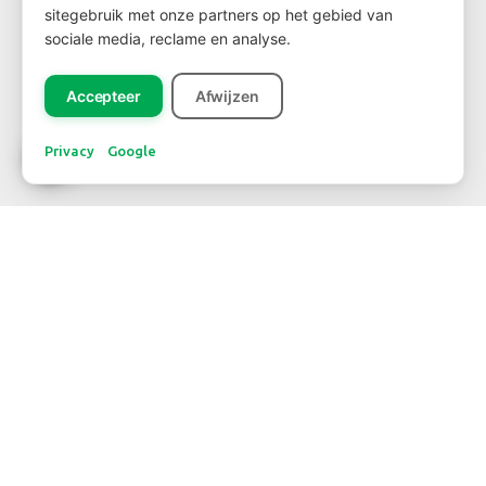
sitegebruik met onze partners op het gebied van
sociale media, reclame en analyse.
Registreer
Accepteer
Afwijzen
Privacy
Google
CONTACTAR
WBE Westland
FloraHolland - Naaldwijk
Middel Broekweg 29
2675 KB Honselersdijk
Str. 26 Box 71
+31-(0) 174 62 98 88