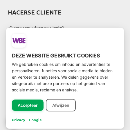
HACERSE CLIENTE
¿Quiere convertirse en cliente?
A continuación, vaya al formulario de cliente a través
de este
enlace
DEZE WEBSITE GEBRUIKT COOKIES
We gebruiken cookies om inhoud en advertenties te
personaliseren, functies voor sociale media te bieden
en verkeer te analyseren. We delen gegevens over
BOLETÍN DE NOTICIAS
sitegebruik met onze partners op het gebied van
sociale media, reclame en analyse.
Accepteer
Afwijzen
Registreer
Privacy
Google