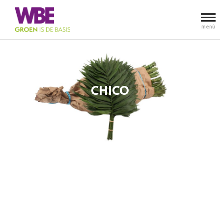
menú
CHICO