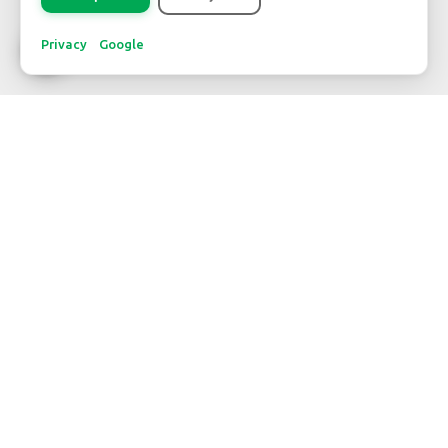
Registreer
Privacy
Google
CONTACT
WBE Westland
FloraHolland - Naaldwijk
Middel Broekweg 29
2675 KB Honselersdijk
Str. 26 boîte 71
+31-(0) 174 62 98 88
WBE Rijnsburg