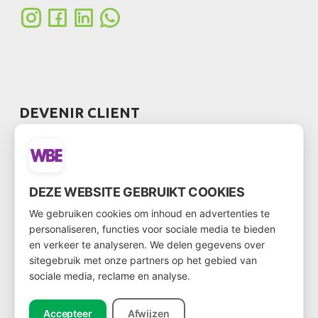
DEVENIR CLIENT
Voulez-vous devenir un client ?
Accédez ensuite au formulaire client via
ce lien
DEZE WEBSITE GEBRUIKT COOKIES
We gebruiken cookies om inhoud en advertenties te
personaliseren, functies voor sociale media te bieden
en verkeer te analyseren. We delen gegevens over
BULLETIN D'INFORMATION
sitegebruik met onze partners op het gebied van
sociale media, reclame en analyse.
Accepteer
Afwijzen