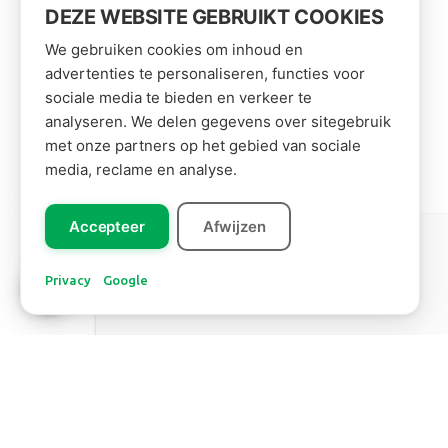
DEZE WEBSITE GEBRUIKT COOKIES
We gebruiken cookies om inhoud en
advertenties te personaliseren, functies voor
sociale media te bieden en verkeer te
analyseren. We delen gegevens over sitegebruik
met onze partners op het gebied van sociale
media, reclame en analyse.
Accepteer
Afwijzen
Leer ons
Amérique du Sud
kennen!
Privacy
Google
FEUILLE DE BANANE
Plus d'informations