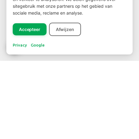
sitegebruik met onze partners op het gebied van
sociale media, reclame en analyse.
Registreer
Accepteer
Afwijzen
Privacy
Google
CONTACT
WBE Westland
FloraHolland - Naaldwijk
Middel Broekweg 29
2675 KB Honselersdijk
Str. 26 boîte 71
+31-(0) 174 62 98 88