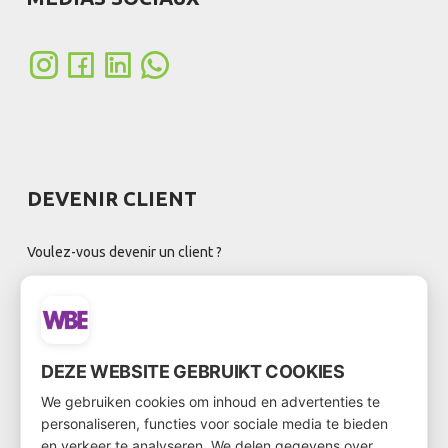
DEVENIR CLIENT
Voulez-vous devenir un client ?
Accédez ensuite au formulaire client via
ce lien
DEZE WEBSITE GEBRUIKT COOKIES
BULLETIN D'INFORMATION
We gebruiken cookies om inhoud en advertenties te
personaliseren, functies voor sociale media te bieden
en verkeer te analyseren. We delen gegevens over