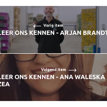
Vorig item
LEER ONS KENNEN - ARJAN BRAND
Volgend item
LEER ONS KENNEN - ANA WALESKA
ZEA