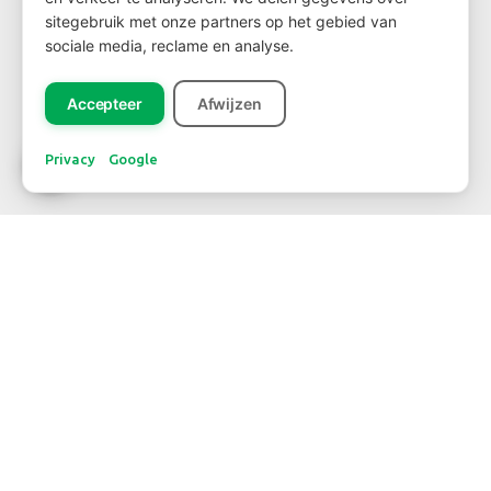
sitegebruik met onze partners op het gebied van
sociale media, reclame en analyse.
Registreer
Accepteer
Afwijzen
Privacy
Google
CONTACT
WBE Westland
FloraHolland – Naaldwijk
Middel Broekweg 29
2675 KB Honselersdijk
Str. 26 box 71
+31-(0) 174 62 98 88