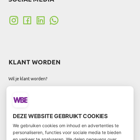
KLANT WORDEN
Wil je klant worden?
Ga dan via
deze link
naar het klantenformulier
DEZE WEBSITE GEBRUIKT COOKIES
NIEUWSBRIEF
We gebruiken cookies om inhoud en advertenties te
personaliseren, functies voor sociale media te bieden
en verkeer te analyseren. We delen gegevens over