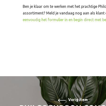
Ben je klaar om te werken met het prachtige Phi
assortiment? Meld je vandaag nog aan als klant
eenvoudig het formulier in en begin direct met be
Vorig item