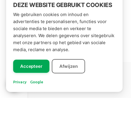
DEZE WEBSITE GEBRUIKT COOKIES
We gebruiken cookies om inhoud en
advertenties te personaliseren, functies voor
sociale media te bieden en verkeer te
analyseren. We delen gegevens over sitegebruik
met onze partners op het gebied van sociale
media, reclame en analyse.
Accepteer
Afwijzen
Leer ons
Zuid Amerika
kennen!
Privacy
Google
BANANENBLAD
Lees meer