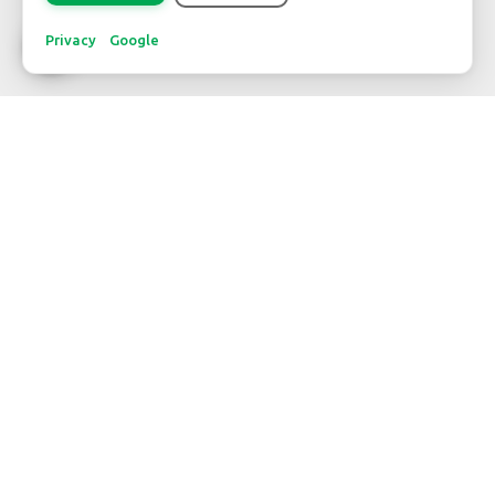
Privacy
Google
KONTAKT
WBE Westland
FloraHolland - Naaldwijk
Middel Broekweg 29
2675 KB Honselersdijk
Str. 26 Box 71
+31-(0) 174 62 98 88
WBE Rijnsburg
FloraHolland - Rijnsburg
Laan van Verhof 3