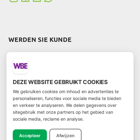
WERDEN SIE KUNDE
Möchten Sie Kunde werden?
Über
diesen Link
kommen Sie zum Kundenformular
DEZE WEBSITE GEBRUIKT COOKIES
We gebruiken cookies om inhoud en advertenties te
personaliseren, functies voor sociale media te bieden
NEWSLETTER
en verkeer te analyseren. We delen gegevens over
sitegebruik met onze partners op het gebied van
sociale media, reclame en analyse.
Accepteer
Afwijzen
Registreer