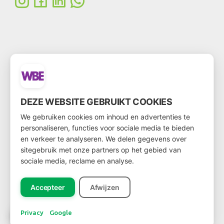
WERDEN SIE KUNDE
Möchten Sie Kunde werden?
DEZE WEBSITE GEBRUIKT COOKIES
Über
diesen Link
kommen Sie zum Kundenformular
We gebruiken cookies om inhoud en advertenties te
personaliseren, functies voor sociale media te bieden
en verkeer te analyseren. We delen gegevens over
sitegebruik met onze partners op het gebied van
sociale media, reclame en analyse.
NEWSLETTER
Accepteer
Afwijzen
Privacy
Google