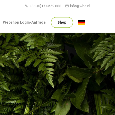
+31-(0)174 629 888
info@wbe.nl
Webshop Login-Anfrage
Shop