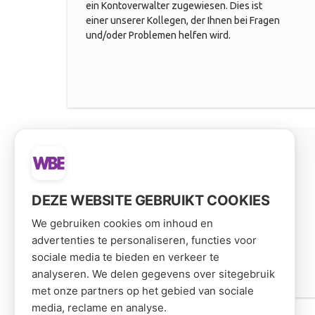
ein Kontoverwalter zugewiesen. Dies ist
einer unserer Kollegen, der Ihnen bei Fragen
und/oder Problemen helfen wird.
4. EINKAUFEN!
Kaufen Sie alle Produkte einfach und schnell
in unserem Webshop. Haben Sie noch
DEZE WEBSITE GEBRUIKT COOKIES
Fragen? Dann kontaktieren Sie uns:
We gebruiken cookies om inhoud en
+31(0)174629888
advertenties te personaliseren, functies voor
sociale media te bieden en verkeer te
analyseren. We delen gegevens over sitegebruik
met onze partners op het gebied van sociale
media, reclame en analyse.