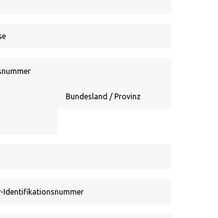
Bundesstaat
/
Provinz
/
Region