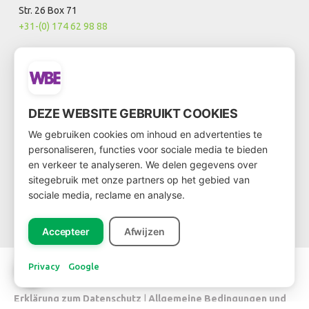
Str. 26 Box 71
+31-(0) 174 62 98 88
WBE Rijnsburg
FloraHolland - Rijnsburg
Laan van Verhof 3
DEZE WEBSITE GEBRUIKT COOKIES
2231 BZ Rijnsburg
We gebruiken cookies om inhoud en advertenties te
Box D0.21
personaliseren, functies voor sociale media te bieden
+31-(0)71 202 0021
en verkeer te analyseren. We delen gegevens over
sitegebruik met onze partners op het gebied van
sociale media, reclame en analyse.
info@wbe.nl
Accepteer
Afwijzen
Privacy
Google
Copyright © 2026 WBE
Erklärung zum Datenschutz
|
Allgemeine Bedingungen und