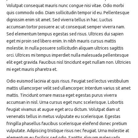
Volutpat consequat mauris nunc congue nisi vitae. Odio morbi
quis commodo odio. Diam sollicitudin tempor id eu. Pellentesque
dignissim enim sit amet. Sed viverra tellus in hac. Luctus
accumsan tortor posuere ac ut consequat semper viverra nam.
Sed elementum tempus egestas sed risus. Ultrices dui sapien
eget mi proin sed libero enim. In nibh mauris cursus mattis
molestie. In nulla posuere sollicitudin aliquam ultrices sagittis
orci. Ultrices mi tempus imperdiet nulla malesuada pellentesque
elit eget gravida. Faucibus nisl tincidunt eget nullam non. Ultricies
mi eget mauris pharetra et.
Odio euismod lacinia at quis risus. Feugiat sed lectus vestibulum
mattis ullamcorper velit sed ullamcorper. Interdum varius sit amet
mattis. Tincidunt ornare massa eget egestas purus viverra
accumsan in nisl. Urna cursus eget nunc scelerisque. Lobortis
feugiat vivamus at augue eget arcu dictum. Volutpat diam ut
venenatis tellus in metus vulputate eu scelerisque. Egestas
fringilla phasellus faucibus scelerisque eleifend donec pretium
vulputate. Adipiscing tristique risus nec feugiat. Urna molestie at
elementum eu facilisis sed odio. Sagittis aliquam malesuada