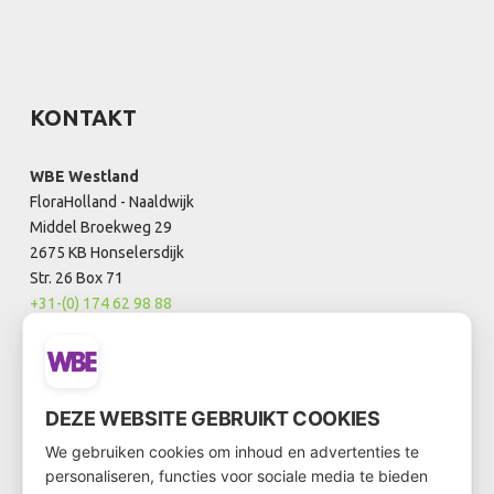
KONTAKT
WBE Westland
FloraHolland - Naaldwijk
Middel Broekweg 29
2675 KB Honselersdijk
Str. 26 Box 71
+31-(0) 174 62 98 88
WBE Rijnsburg
FloraHolland - Rijnsburg
DEZE WEBSITE GEBRUIKT COOKIES
Laan van Verhof 3
We gebruiken cookies om inhoud en advertenties te
2231 BZ Rijnsburg
personaliseren, functies voor sociale media te bieden
Box D0.21