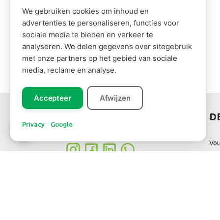
We gebruiken cookies om inhoud en
advertenties te personaliseren, functies voor
sociale media te bieden en verkeer te
analyseren. We delen gegevens over sitegebruik
met onze partners op het gebied van sociale
media, reclame en analyse.
Accepteer
Afwijzen
Leer ons
MÉDIAS SOCIAUX
D
kennen!
Privacy
Google
Vou
Acc
cli