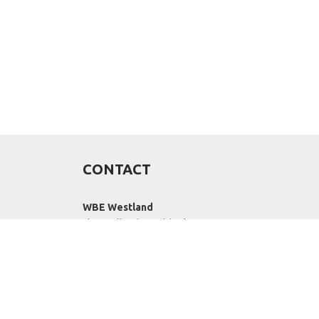
CONTACT
WBE Westland
FloraHolland - Naaldwijk
Middel Broekweg 29
2675 KB Honselersdijk
r
Str. 26 boîte 71
+31-(0) 174 62 98 88