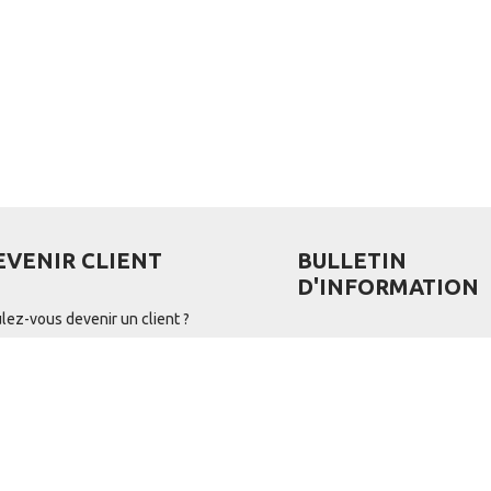
EVENIR CLIENT
BULLETIN
D'INFORMATION
lez-vous devenir un client ?
édez ensuite au formulaire
ent via
ce lien
Registree