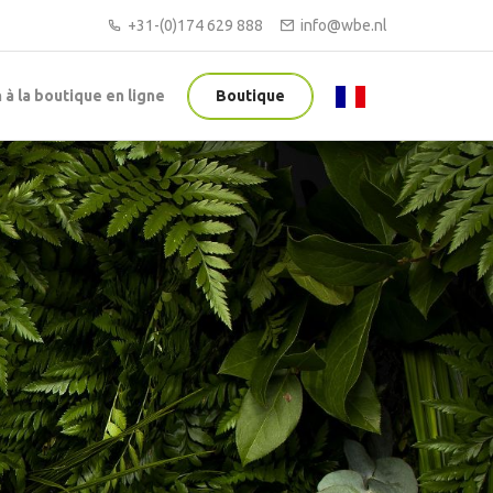
+31-(0)174 629 888
info@wbe.nl
à la boutique en ligne
Boutique