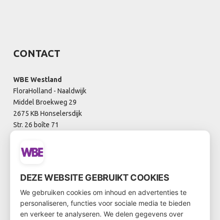
CONTACT
WBE Westland
FloraHolland - Naaldwijk
Middel Broekweg 29
2675 KB Honselersdijk
Str. 26 boîte 71
+31-(0) 174 62 98 88
WBE Rijnsburg
DEZE WEBSITE GEBRUIKT COOKIES
FloraHolland - Rijnsburg
We gebruiken cookies om inhoud en advertenties te
Laan van Verhof 3
personaliseren, functies voor sociale media te bieden
2231 BZ Rijnsburg
en verkeer te analyseren. We delen gegevens over
Boîte D0.21