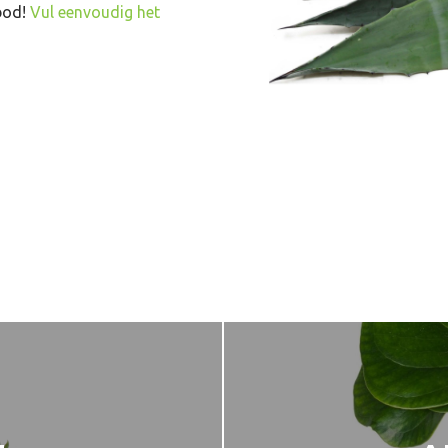
bod!
Vul eenvoudig het