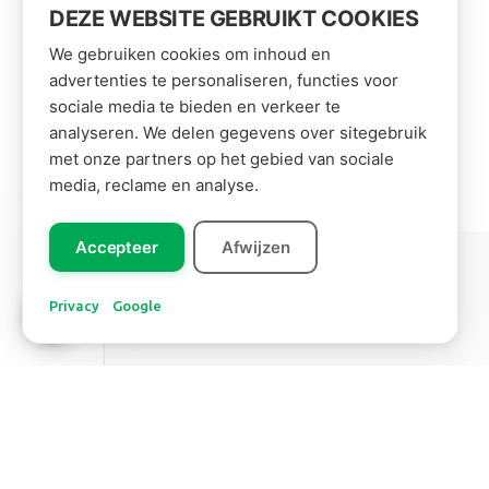
DEZE WEBSITE GEBRUIKT COOKIES
We gebruiken cookies om inhoud en
advertenties te personaliseren, functies voor
sociale media te bieden en verkeer te
analyseren. We delen gegevens over sitegebruik
met onze partners op het gebied van sociale
media, reclame en analyse.
Accepteer
Afwijzen
Leer ons
Zuid Amerika
kennen!
Privacy
Google
BANANENBLAD
Lees meer