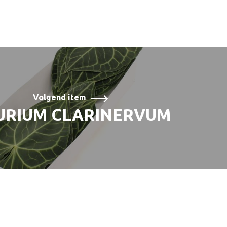
Volgend item
URIUM CLARINERVUM