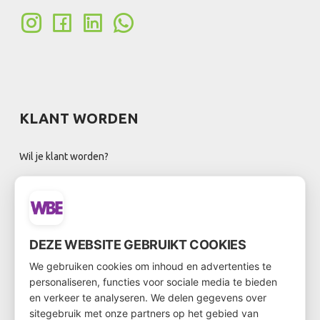
KLANT WORDEN
Wil je klant worden?
Ga dan via
deze link
naar het klantenformulier
DEZE WEBSITE GEBRUIKT COOKIES
NIEUWSBRIEF
We gebruiken cookies om inhoud en advertenties te
personaliseren, functies voor sociale media te bieden
en verkeer te analyseren. We delen gegevens over
sitegebruik met onze partners op het gebied van