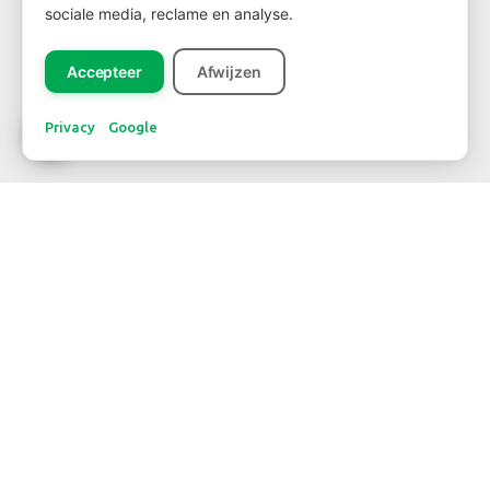
sociale media, reclame en analyse.
Registreer
Accepteer
Afwijzen
Privacy
Google
CONTACT
WBE Westland
FloraHolland – Naaldwijk
Middel Broekweg 29
2675 KB Honselersdijk
Str. 26 box 71
+31-(0) 174 62 98 88
WBE Rijnsburg