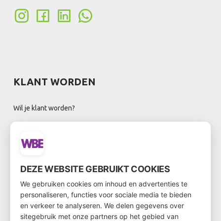
KLANT WORDEN
Wil je klant worden?
Ga dan via
deze link
naar het klantenformulier
DEZE WEBSITE GEBRUIKT COOKIES
NIEUWSBRIEF
We gebruiken cookies om inhoud en advertenties te
personaliseren, functies voor sociale media te bieden
en verkeer te analyseren. We delen gegevens over
sitegebruik met onze partners op het gebied van