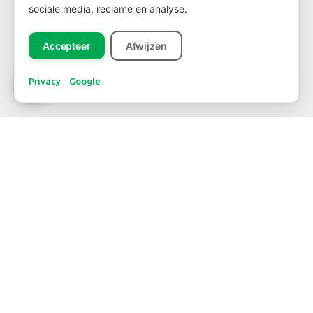
sociale media, reclame en analyse.
Registreer
Accepteer
Afwijzen
Privacy
Google
CONTACT
WBE Westland
FloraHolland – Naaldwijk
Middel Broekweg 29
2675 KB Honselersdijk
Str. 26 box 71
+31-(0) 174 62 98 88
WBE Rijnsburg