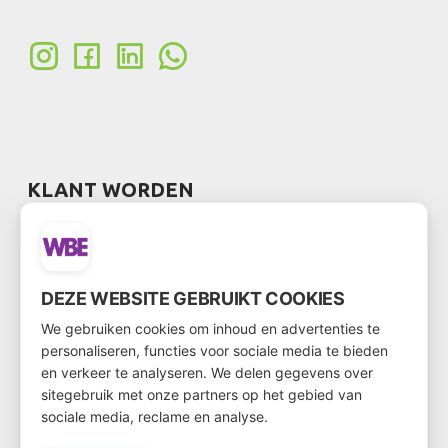
KLANT WORDEN
Wil je klant worden?
Ga dan via
deze link
naar het klantenformulier
DEZE WEBSITE GEBRUIKT COOKIES
We gebruiken cookies om inhoud en advertenties te
personaliseren, functies voor sociale media te bieden
en verkeer te analyseren. We delen gegevens over
NIEUWSBRIEF
sitegebruik met onze partners op het gebied van
sociale media, reclame en analyse.