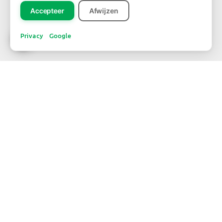
Accepteer
Afwijzen
Registreer
Privacy
Google
CONTACT
WBE Westland
FloraHolland – Naaldwijk
Middel Broekweg 29
2675 KB Honselersdijk
Str. 26 box 71
+31-(0) 174 62 98 88