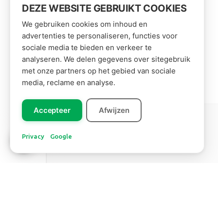
DEZE WEBSITE GEBRUIKT COOKIES
We gebruiken cookies om inhoud en
advertenties te personaliseren, functies voor
sociale media te bieden en verkeer te
analyseren. We delen gegevens over sitegebruik
met onze partners op het gebied van sociale
media, reclame en analyse.
Accepteer
Afwijzen
Leer ons
Zuid Amerika
kennen!
Privacy
Google
BANANENBLAD
Lees meer