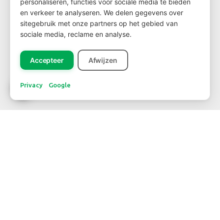
personaliseren, functies voor sociale media te bieden
en verkeer te analyseren. We delen gegevens over
sitegebruik met onze partners op het gebied van
sociale media, reclame en analyse.
Registreer
Accepteer
Afwijzen
Privacy
Google
CONTACT
WBE Westland
FloraHolland – Naaldwijk
Middel Broekweg 29
2675 KB Honselersdijk
Str. 26 box 71
+31-(0) 174 62 98 88