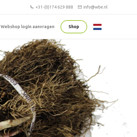
+31-(0)174 629 888
info@wbe.nl
Webshop login aanvragen
Shop