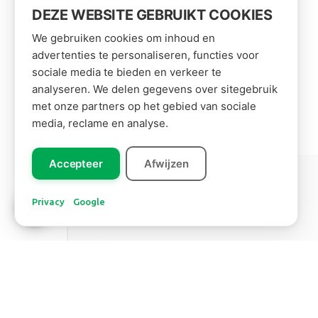
DEZE WEBSITE GEBRUIKT COOKIES
We gebruiken cookies om inhoud en
advertenties te personaliseren, functies voor
sociale media te bieden en verkeer te
analyseren. We delen gegevens over sitegebruik
met onze partners op het gebied van sociale
media, reclame en analyse.
Accepteer
Afwijzen
Leer ons
Zuid Amerika
kennen!
Privacy
Google
BANANENBLAD
Lees meer