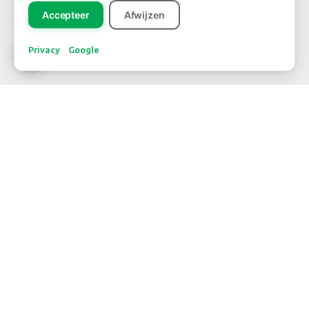
Accepteer
Afwijzen
Privacy
Google
CONTACT
WBE Westland
FloraHolland – Naaldwijk
Middel Broekweg 29
2675 KB Honselersdijk
Str. 26 box 71
+31-(0) 174 62 98 88
WBE Rijnsburg
FloraHolland – Rijnsburg
Laan van Verhof 3