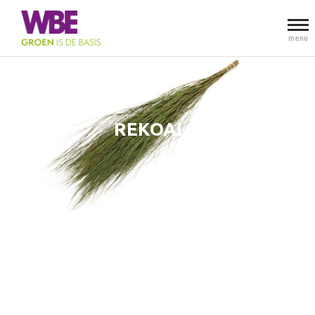
menu
REKOALA