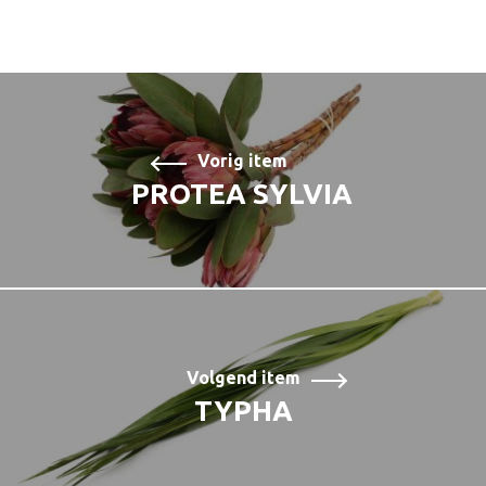
Vorig item
PROTEA SYLVIA
Volgend item
TYPHA