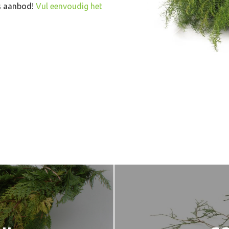
ns aanbod!
Vul eenvoudig het