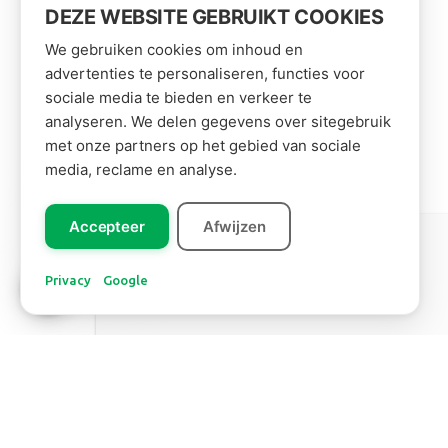
DEZE WEBSITE GEBRUIKT COOKIES
We gebruiken cookies om inhoud en
advertenties te personaliseren, functies voor
sociale media te bieden en verkeer te
analyseren. We delen gegevens over sitegebruik
met onze partners op het gebied van sociale
media, reclame en analyse.
Accepteer
Afwijzen
Leer ons
Zuid Amerika
kennen!
Privacy
Google
BANANENBLAD
Lees meer