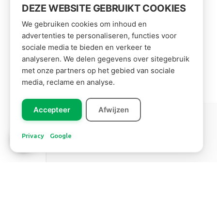
DEZE WEBSITE GEBRUIKT COOKIES
We gebruiken cookies om inhoud en
advertenties te personaliseren, functies voor
sociale media te bieden en verkeer te
analyseren. We delen gegevens over sitegebruik
met onze partners op het gebied van sociale
media, reclame en analyse.
Accepteer
Afwijzen
Leer ons
Zuid Amerika
kennen!
Privacy
Google
BANANENBLAD
Lees meer